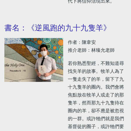
代下將信仰活現出來。
書名：《逆風跑的九十九隻羊》
作者：陳韋安
推介老師：林臻允老師
若你熟悉聖經，不難知道尋
找失羊的故事。牧羊人為了
一隻走失了的羊，留下了九
十九隻羊的圈內。我們會將
焦點放在牧羊人或走了的那
隻羊，然而那九十九隻待在
圈內的羊，卻不應是被忽視
的一群。或許牠們就是我們
基督徒的圈子，或許牠們要