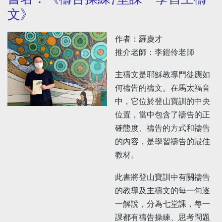
文》
作者：羅慶才
推介老師：李鎧伶老師
主禱文是耶穌教導門徒應如
何禱告的禱文。在馬太福音
中，它位於登山寶訓的中央
位置，當中包含了禱告的正
確態度、禱告的方式和禱告
的內容，是學習禱告的最佳
教材。
此書將登山寶訓中有關禱告
的教導及主禱文的每一句逐
一解說，分為七堂課，每一
課都有禱告操練、思考問題