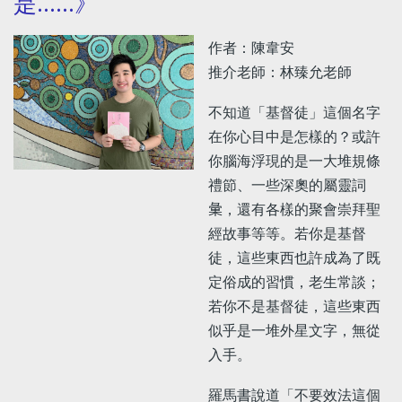
是......》
作者：陳韋安
推介老師：林臻允老師
不知道「基督徒」這個名字
在你心目中是怎樣的？或許
你腦海浮現的是一大堆規條
禮節、一些深奧的屬靈詞
𢑥，還有各樣的聚會崇拜聖
經故事等等。若你是基督
徒，這些東西也許成為了既
定俗成的習慣，老生常談；
若你不是基督徒，這些東西
似乎是一堆外星文字，無從
入手。
羅馬書說道「不要效法這個