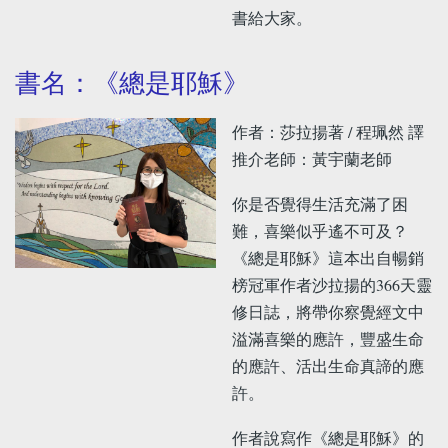
書給大家。
書名：《總是耶穌》
作者：莎拉揚著 / 程珮然 譯
推介老師：黃宇蘭老師
你是否覺得生活充滿了困
難，喜樂似乎遙不可及？
《總是耶穌》這本出自暢銷
榜冠軍作者沙拉揚的366天靈
修日誌，將帶你察覺經文中
溢滿喜樂的應許，豐盛生命
的應許、活出生命真諦的應
許。
作者說寫作《總是耶穌》的