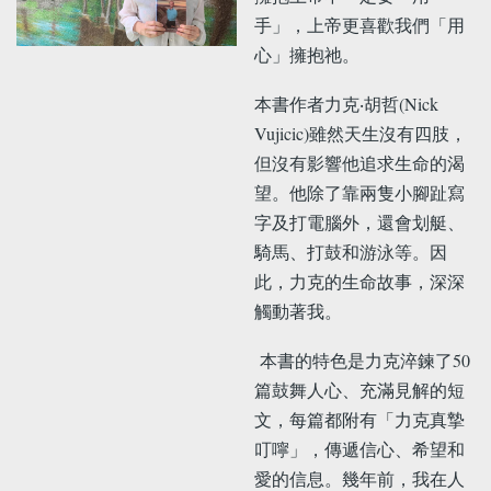
手」，上帝更喜歡我們「用
心」擁抱祂。
本書作者力克‧胡哲(Nick
Vujicic)雖然天生沒有四肢，
但沒有影響他追求生命的渴
望。他除了靠兩隻小腳趾寫
字及打電腦外，還會划艇、
騎馬、打鼓和游泳等。因
此，力克的生命故事，深深
觸動著我。
本書的特色是力克淬鍊了50
篇鼓舞人心、充滿見解的短
文，每篇都附有「力克真摯
叮嚀」，傳遞信心、希望和
愛的信息。幾年前，我在人