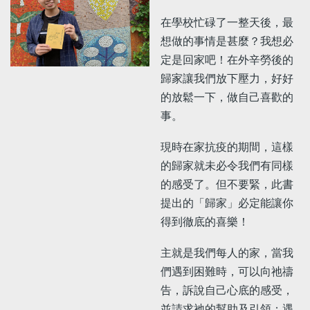
在學校忙碌了一整天後，最
想做的事情是甚麼？我想必
定是回家吧！在外辛勞後的
歸家讓我們放下壓力，好好
的放鬆一下，做自己喜歡的
事。
現時在家抗疫的期間，這樣
的歸家就未必令我們有同樣
的感受了。但不要緊，此書
提出的「歸家」必定能讓你
得到徹底的喜樂！
主就是我們每人的家，當我
們遇到困難時，可以向祂禱
告，訴說自己心底的感受，
並請求祂的幫助及引領；遇