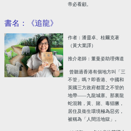
帝必看顧。
書名：《追龍》
作者：潘靈卓、桂爾克著
（黃大業譯）
推介老師：董曼姿助理傳道
曾聽過香港有個地方叫「三
不管」嗎？即香港、中國和
英國三方政府都置之不管的
地帶——九龍城寨。那裏龍
蛇混雜，黃、賭、毒猖獗，
居住及衞生環境極為惡劣，
被稱為「人間活地獄」。