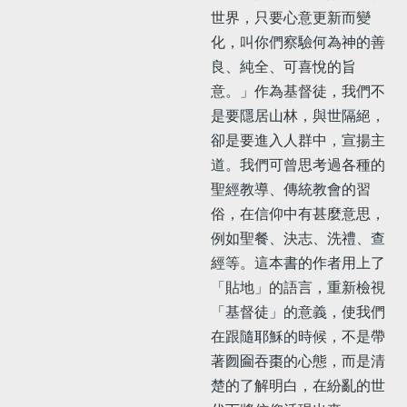
世界，只要心意更新而變
化，叫你們察驗何為神的善
良、純全、可喜悅的旨
意。」作為基督徒，我們不
是要隱居山林，與世隔絕，
卻是要進入人群中，宣揚主
道。我們可曾思考過各種的
聖經教導、傳統教會的習
俗，在信仰中有甚麼意思，
例如聖餐、決志、洗禮、查
經等。這本書的作者用上了
「貼地」的語言，重新檢視
「基督徒」的意義，使我們
在跟隨耶穌的時候，不是帶
著囫圇吞棗的心態，而是清
楚的了解明白，在紛亂的世