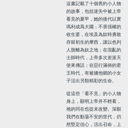
這書記載了十個舊約小人物
的故事，包括迷失中被上帝
看見的夏甲，她的後代以實
瑪利成爲大國；不畏强權的
收生婆，在埃及為奴時勇敢
存留初生的摩西，讓以色列
人脫離為奴之地；在混亂的
士師時代，上帝多次差派天
使來傳話；在惡行滿佈的君
王時代，有被擄他鄉的小女
子活出另類精彩的生命。
從這些「看不見」的小人物
身上，顯明上帝并不輕看，
祂的同在也從未改變。深願
我們在動蕩不安的世代，仍
然堅定信心，活出召命，上