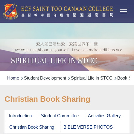
Main
Skip to main content
T
navi
SPIRITUAL LIFE IN STCC
Breadcrumb
Home
Student Development
Spiritual Life in STCC
Book Sh
Christian Book Sharing
Introduction
Student Committee
Activities Gallery
Christian Book Sharing
BIBLE VERSE PHOTOS