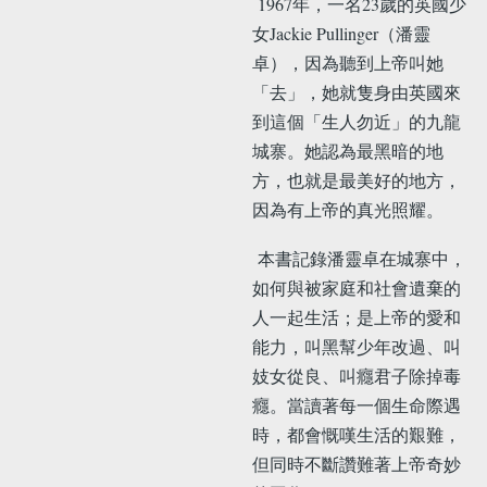
1967年，一名23歲的英國少
女Jackie Pullinger（潘靈
卓），因為聽到上帝叫她
「去」，她就隻身由英國來
到這個「生人勿近」的九龍
城寨。她認為最黑暗的地
方，也就是最美好的地方，
因為有上帝的真光照耀。
本書記錄潘靈卓在城寨中，
如何與被家庭和社會遺棄的
人一起生活；是上帝的愛和
能力，叫黑幫少年改過、叫
妓女從良、叫癮君子除掉毒
癮。當讀著每一個生命際遇
時，都會慨嘆生活的艱難，
但同時不斷讚難著上帝奇妙