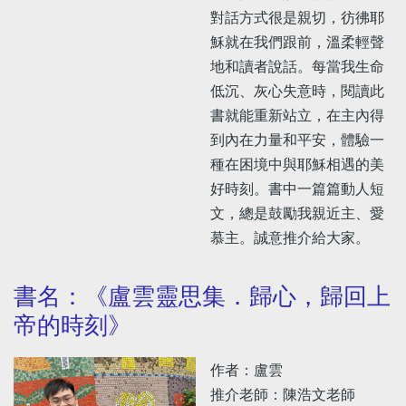
對話方式很是親切，彷彿耶
穌就在我們跟前，溫柔輕聲
地和讀者說話。每當我生命
低沉、灰心失意時，閱讀此
書就能重新站立，在主內得
到內在力量和平安，體驗一
種在困境中與耶穌相遇的美
好時刻。書中一篇篇動人短
文，總是鼓勵我親近主、愛
慕主。誠意推介給大家。
書名：《盧雲靈思集．歸心，歸回上
帝的時刻》
作者：盧雲
推介老師：陳浩文老師