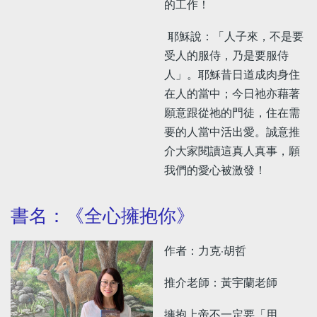
的工作！
耶穌說：「人子來，不是要
受人的服侍，乃是要服侍
人」。耶穌昔日道成肉身住
在人的當中；今日祂亦藉著
願意跟從祂的門徒，住在需
要的人當中活出愛。誠意推
介大家閱讀這真人真事，願
我們的愛心被激發！
書名：《全心擁抱你》
作者：力克·胡哲
推介老師：黃宇蘭老師
擁抱上帝不一定要「用