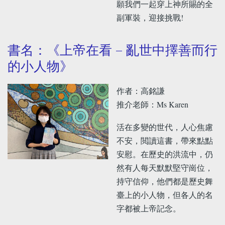
願我們一起穿上神所賜的全
副軍裝，迎接挑戰!
書名：《上帝在看 – 亂世中擇善而行
的小人物》
作者：高銘謙
推介老師：Ms Karen
活在多變的世代，人心焦慮
不安，閲讀這書，帶來點點
安慰。在歷史的洪流中，仍
然有人每天默默堅守崗位，
持守信仰，他們都是歷史舞
臺上的小人物，但各人的名
字都被上帝記念。